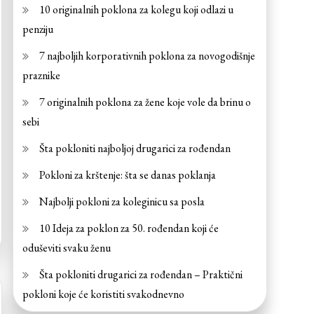
10 originalnih poklona za kolegu koji odlazi u
penziju
7 najboljih korporativnih poklona za novogodišnje
praznike
7 originalnih poklona za žene koje vole da brinu o
sebi
Šta pokloniti najboljoj drugarici za rođendan
Pokloni za krštenje: šta se danas poklanja
Najbolji pokloni za koleginicu sa posla
10 Ideja za poklon za 50. rođendan koji će
oduševiti svaku ženu
Šta pokloniti drugarici za rođendan – Praktični
pokloni koje će koristiti svakodnevno