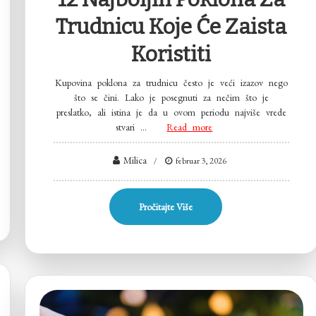
Trudnicu Koje Će Zaista
Koristiti
Kupovina poklona za trudnicu često je veći izazov nego
što se čini. Lako je posegnuti za nečim što je
preslatko, ali istina je da u ovom periodu najviše vrede
stvari …
Read more
Milica
februar 3, 2026
Pročitajte Više