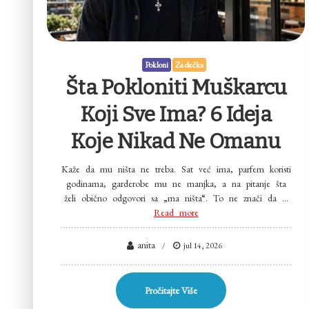
Pokloni
Za dečka
Šta Pokloniti Muškarcu
Koji Sve Ima? 6 Ideja
Koje Nikad Ne Omanu
Kaže da mu ništa ne treba. Sat već ima, parfem koristi
godinama, garderobe mu ne manjka, a na pitanje šta
želi obično odgovori sa „ma ništa“. To ne znači da …
Read more
anita
jul 14, 2026
Pročitajte Više