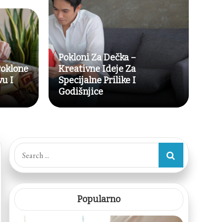
Pokloni Za Dečka –
Poklone
Kreativne Ideje Za
u I
Specijalne Prilike I
Godišnjice
Search
for:
Popularno