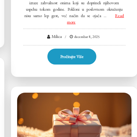
izraze zahvalnost onima koji su doprineli njihovom
uspehu tokom godine. Pokloni u poslovnom okruženju
nisu samo lep gest, već način da se ojača …
Read
more
Milica
decembar 8, 2025
Pročitajte Više