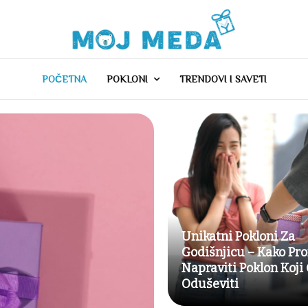
POČETNA
POKLONI
TRENDOVI I SAVETI
Unikatni Pokloni Za
Godišnjicu – Kako Pron
Napraviti Poklon Koji
Oduševiti