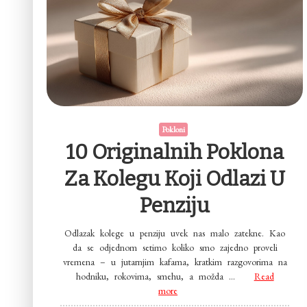
Pokloni
10 Originalnih Poklona
Za Kolegu Koji Odlazi U
Penziju
Odlazak kolege u penziju uvek nas malo zatekne. Kao
da se odjednom setimo koliko smo zajedno proveli
vremena – u jutarnjim kafama, kratkim razgovorima na
hodniku, rokovima, smehu, a možda …
Read
more