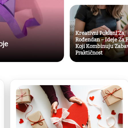
Kreativni Pokloni Za
Rođendan – Ideje Za 
oje
Koji Kombinuju Zabav
Praktičnost