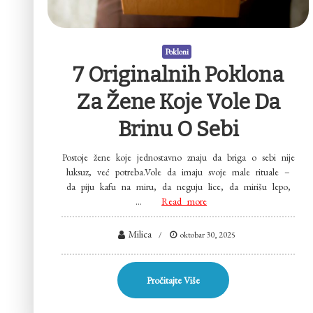
Pokloni
7 Originalnih Poklona
Za Žene Koje Vole Da
Brinu O Sebi
Postoje žene koje jednostavno znaju da briga o sebi nije
luksuz, već potreba.Vole da imaju svoje male rituale –
da piju kafu na miru, da neguju lice, da mirišu lepo,
…
Read more
Milica
oktobar 30, 2025
Pročitajte Više