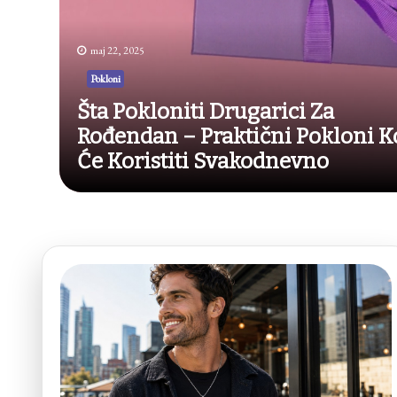
maj 22, 2025
Pokloni
Šta Pokloniti Drugarici Za
Rođendan – Praktični Pokloni K
Će Koristiti Svakodnevno