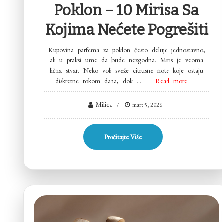
Poklon – 10 Mirisa Sa
Kojima Nećete Pogrešiti
Kupovina parfema za poklon često deluje jednostavno,
ali u praksi ume da bude nezgodna. Miris je veoma
lična stvar. Neko voli sveže citrusne note koje ostaju
diskretne tokom dana, dok …
Read more
Milica
mart 5, 2026
Pročitajte Više