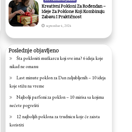
Kreativni Pokloni Za Rođendan –
Ideje Za Poklone Koji Kombinuju
Zabavu I Praktičnost
septembar 4, 2024
Poslednje objavljeno
Šta pokloniti muškarcu koji sve ima? 6 ideja koje
nikad ne omanu
Last minute poklon za Dan zaljubljenih – 10 ideja
koje stižu na vreme
Najbolji parfemi za poklon – 10 mirisa sa kojima
nećete pogrešiti
12 najboljih poklona za trudnicu koje će zaista
koristiti