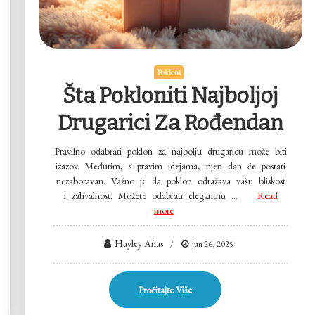
Pokloni
Šta Pokloniti Najboljoj
Drugarici Za Rođendan
Pravilno odabrati poklon za najbolju drugaricu može biti
izazov. Međutim, s pravim idejama, njen dan će postati
nezaboravan. Važno je da poklon odražava vašu bliskost
i zahvalnost. Možete odabrati elegantnu …
Read
more
Hayley Arias
jun 26, 2025
Pročitajte Više