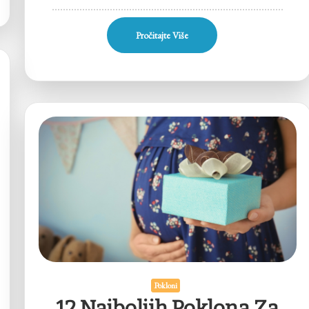
Pročitajte Više
Pokloni
12 Najboljih Poklona Za