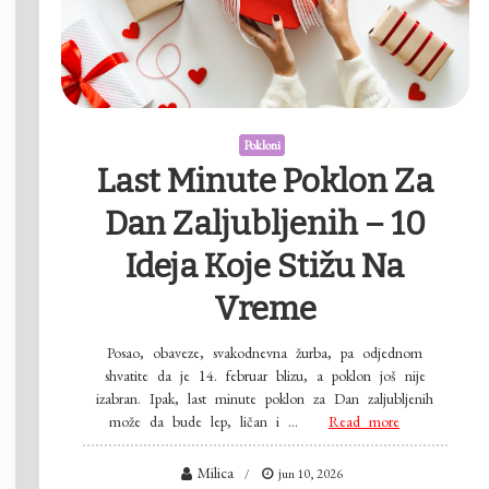
Pokloni
Last Minute Poklon Za
Dan Zaljubljenih – 10
Ideja Koje Stižu Na
Vreme
Posao, obaveze, svakodnevna žurba, pa odjednom
shvatite da je 14. februar blizu, a poklon još nije
izabran. Ipak, last minute poklon za Dan zaljubljenih
može da bude lep, ličan i …
Read more
Milica
jun 10, 2026