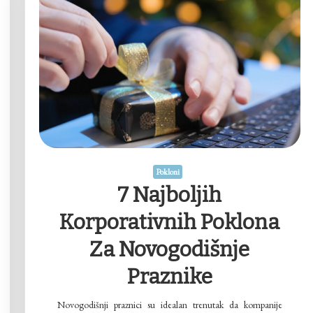
Pokloni
7 Najboljih
Korporativnih Poklona
Za Novogodišnje
Praznike
Novogodišnji praznici su idealan trenutak da kompanije