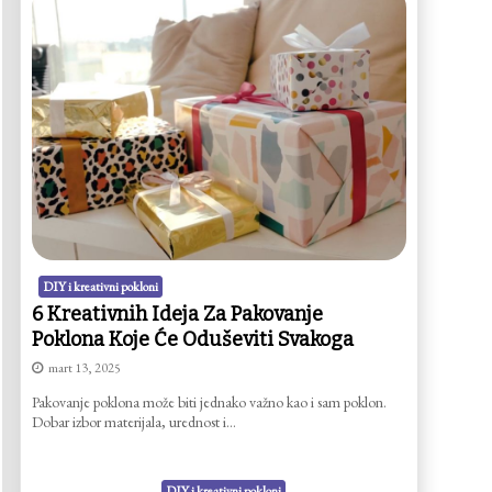
DIY i kreativni pokloni
6 Kreativnih Ideja Za Pakovanje
Poklona Koje Će Oduševiti Svakoga
mart 13, 2025
Pakovanje poklona može biti jednako važno kao i sam poklon.
Dobar izbor materijala, urednost i…
DIY i kreativni pokloni