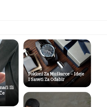
Pokloni Za Muškarce – Ideje
I Saveti Za Odabir
aći Ili
 Će