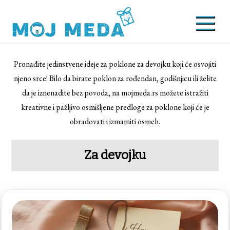
Skip
to
content
Moj meda
Saveti za unikatne i kreativne poklone
Pronađite jedinstvene ideje za poklone za devojku koji će osvojiti
njeno srce! Bilo da birate poklon za rođendan, godišnjicu ili želite
da je iznenadite bez povoda, na mojmeda.rs možete istražiti
kreativne i pažljivo osmišljene predloge za poklone koji će je
obradovati i izmamiti osmeh.
Za devojku