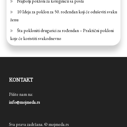
Najbolji pokloni za koleginicu sa posla
10 Ideja za poklon za 50. rođendan koji će oduševiti svaku
ženu
Šta pokloniti drugarici za rođendan – Praktični pokloni
koje će koristiti svakodnevno
KONTAKT
Pišite nam na:
info@mojmeda.rs
Sva prava zadržana. © mojmeda.rs