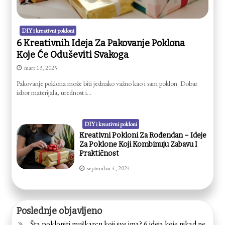
DIY i kreativni pokloni
6 Kreativnih Ideja Za Pakovanje Poklona
Koje Će Oduševiti Svakoga
mart 13, 2025
Pakovanje poklona može biti jednako važno kao i sam poklon. Dobar
izbor materijala, urednost i…
DIY i kreativni pokloni
Kreativni Pokloni Za Rođendan – Ideje
Za Poklone Koji Kombinuju Zabavu I
Praktičnost
septembar 4, 2024
Poslednje objavljeno
Šta pokloniti muškarcu koji sve ima? 6 ideja koje nikad ne