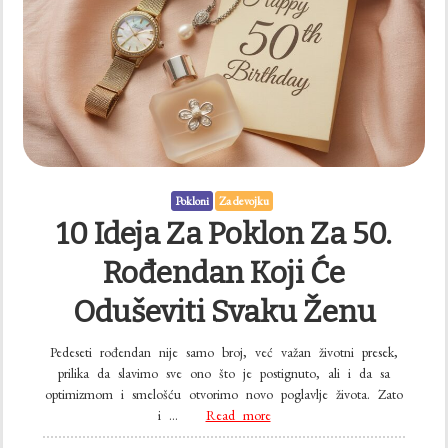
Pokloni
Za devojku
10 Ideja Za Poklon Za 50.
Rođendan Koji Će
Oduševiti Svaku Ženu
Pedeseti rođendan nije samo broj, već važan životni presek,
prilika da slavimo sve ono što je postignuto, ali i da sa
optimizmom i smelošću otvorimo novo poglavlje života. Zato
i …
Read more