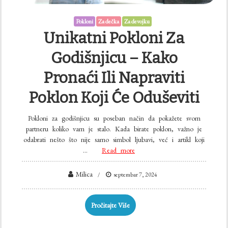
Pokloni
Za dečka
Za devojku
Unikatni Pokloni Za
Godišnjicu – Kako
Pronaći Ili Napraviti
Poklon Koji Će Oduševiti
Pokloni za godišnjicu su poseban način da pokažete svom
partneru koliko vam je stalo. Kada birate poklon, važno je
odabrati nešto što nije samo simbol ljubavi, već i artikl koji
…
Read more
Milica
septembar 7, 2024
Pročitajte Više