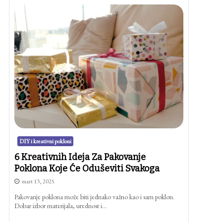
DIY i kreativni pokloni
6 Kreativnih Ideja Za Pakovanje
Poklona Koje Će Oduševiti Svakoga
mart 13, 2025
Pakovanje poklona može biti jednako važno kao i sam poklon.
Dobar izbor materijala, urednost i…