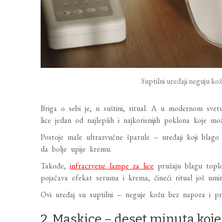
Suptilni uređaji neguju ko
Briga o sebi je, u suštini, ritual. A u modernom svetu
lice jedan od najlepših i najkorisnijih poklona koje mož
Postoje male ultrazvučne špatule – uređaji koji blago 
da bolje upije kremu.
Takođe,
infracrvene lampe za lice
pružaju blagu toplot
pojačava efekat seruma i krema, čineći ritual još umiru
Ovi uređaj su suptilni – neguje kožu bez napora i pri
2. Maskice – deset minuta koje