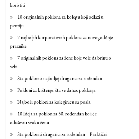
koristiti
10 originalnih poklona za kolegu koji odlazi u
penziju
7 najboljih korporativnih poklona za novogodišnje
praznike
7 originalnih poklona za žene koje vole da brinu o
sebi
Šta pokloniti najboljoj drugarici za rođendan
Pokloni za krštenje: šta se danas poklanja
Najbolji pokloni za koleginicu sa posla
10 Ideja za poklon za 50. rođendan koji će
oduševiti svaku ženu
Šta pokloniti drugarici za rođendan – Praktični