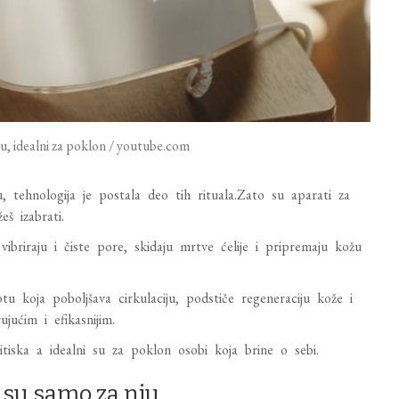
žu, idealni za poklon / youtube.com
, tehnologija je postala deo tih rituala.Zato su aparati za
eš izabrati.
vibriraju i čiste pore, skidaju mrtve ćelije i pripremaju kožu
u koja poboljšava cirkulaciju, podstiče regeneraciju kože i
jućim i efikasnijim.
tiska a idealni su za poklon osobi koja brine o sebi.
 su samo za nju