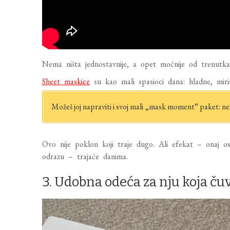
Nema ništa jednostavnije, a opet moćnije od trenutka 
Sheet maskice
su kao mali spasioci dana: hladne, miris
Možeš joj napraviti i svoj mali „mask moment“ paket: nek
Ovo nije poklon koji traje dugo. Ali efekat – onaj o
odrazu – trajaće danima.
3. Udobna odeća za nju koja čuv