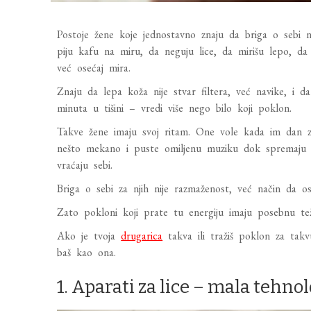
Postoje žene koje jednostavno znaju da briga o sebi n
piju kafu na miru, da neguju lice, da mirišu lepo, da
već osećaj mira.
Znaju da lepa koža nije stvar filtera, već navike, i 
minuta u tišini – vredi više nego bilo koji poklon.
Takve žene imaju svoj ritam. One vole kada im dan 
nešto mekano i puste omiljenu muziku dok spremaju do
vraćaju sebi.
Briga o sebi za njih nije razmaženost, već način da o
Zato pokloni koji prate tu energiju imaju posebnu tež
Ako je tvoja
drugarica
takva ili tražiš poklon za tak
baš kao ona.
1. Aparati za lice – mala tehnol