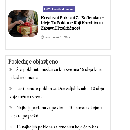
DIY i kreativni pokloni
Kreativni Pokloni Za Rođendan –
Ideje Za Poklone Koji Kombinuju
Zabavu I Praktičnost
septembar 4, 2024
Poslednje objavljeno
Šta pokloniti muškarcu koji sve ima? 6 ideja koje
nikad ne omanu
Last minute poklon za Dan zaljubljenih – 10 ideja
koje stižu na vreme
Najbolji parfemi za poklon – 10 mirisa sa kojima
nećete pogrešiti
12 najboljih poklona za trudnicu koje će zaista