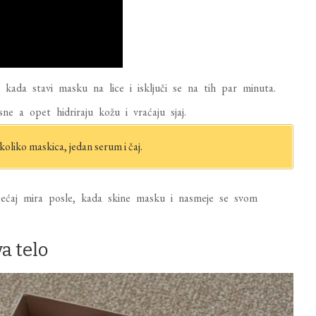
kada stavi masku na lice i isključi se na tih par minuta.
ne a opet hidriraju kožu i vraćaju sjaj.
oliko maskica, jedan serum i čaj.
sećaj mira posle, kada skine masku i nasmeje se svom
a telo