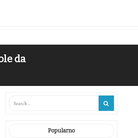
ole da
Search
for:
Popularno