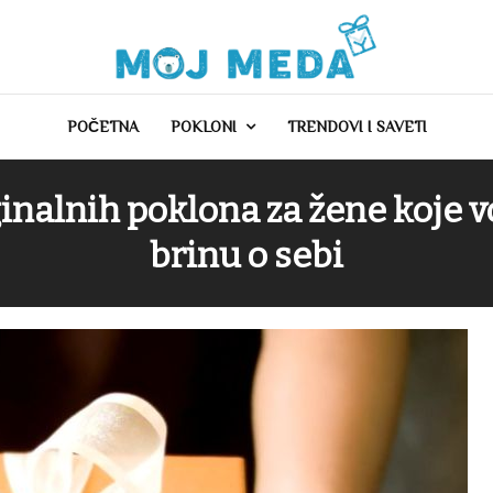
POČETNA
POKLONI
TRENDOVI I SAVETI
ginalnih poklona za žene koje v
brinu o sebi