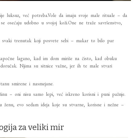
ije luksuz, već potreba.Vole da imaju svoje male rituale – da
 se osećaju udobno u svojoj koži.One ne traže savršenstvo,
da svaki trenutak koji posvete sebi – makar to bilo par
započne lagano, kad im dom miriše na čisto, kad obuku
ručak. Njima su sitnice važne, jer ih te male stvari
stanu smirene i nasmejane.
inu – oni nisu samo lepi, već iskreno korisni i puni pažnje.
vu ženu, evo sedam ideja koje su stvarne, korisne i nežne –
ogija za veliki mir