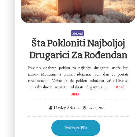
Pokloni
Šta Pokloniti Najboljoj
Drugarici Za Rođendan
Pravilno odabrati poklon za najbolju drugaricu može biti
izazov. Međutim, s pravim idejama, njen dan će postati
nezaboravan. Važno je da poklon odražava vašu bliskost
i zahvalnost. Možete odabrati elegantnu …
Read
more
Hayley Arias
jun 26, 2025
Pročitajte Više