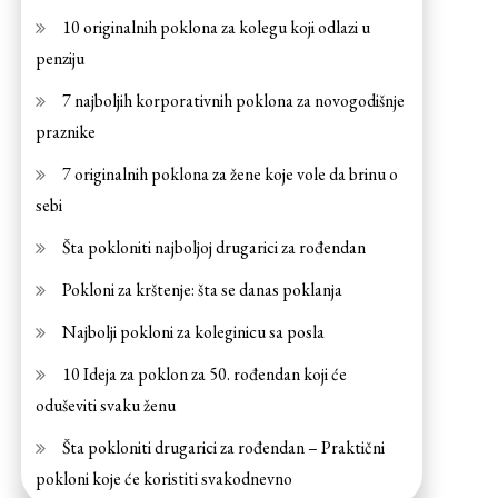
10 originalnih poklona za kolegu koji odlazi u
penziju
7 najboljih korporativnih poklona za novogodišnje
praznike
7 originalnih poklona za žene koje vole da brinu o
sebi
Šta pokloniti najboljoj drugarici za rođendan
Pokloni za krštenje: šta se danas poklanja
Najbolji pokloni za koleginicu sa posla
10 Ideja za poklon za 50. rođendan koji će
oduševiti svaku ženu
Šta pokloniti drugarici za rođendan – Praktični
pokloni koje će koristiti svakodnevno