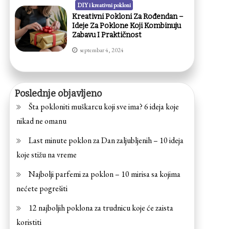
DIY i kreativni pokloni
Kreativni Pokloni Za Rođendan –
Ideje Za Poklone Koji Kombinuju
Zabavu I Praktičnost
septembar 4, 2024
Poslednje objavljeno
Šta pokloniti muškarcu koji sve ima? 6 ideja koje
nikad ne omanu
Last minute poklon za Dan zaljubljenih – 10 ideja
koje stižu na vreme
Najbolji parfemi za poklon – 10 mirisa sa kojima
nećete pogrešiti
12 najboljih poklona za trudnicu koje će zaista
koristiti