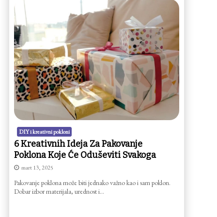
DIY i kreativni pokloni
6 Kreativnih Ideja Za Pakovanje
Poklona Koje Će Oduševiti Svakoga
mart 13, 2025
Pakovanje poklona može biti jednako važno kao i sam poklon.
Dobar izbor materijala, urednost i…