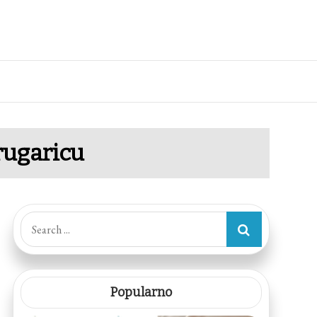
drugaricu
Search
for:
Popularno