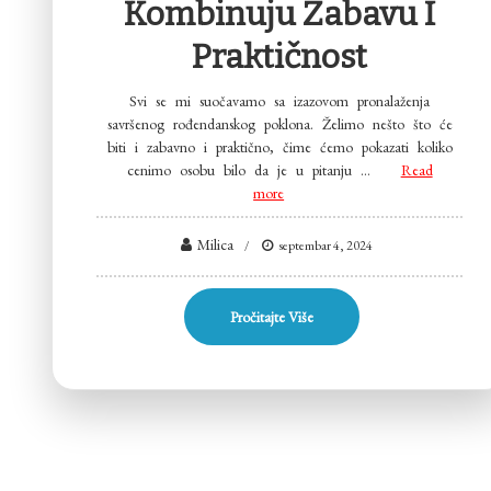
Kombinuju Zabavu I
Praktičnost
Svi se mi suočavamo sa izazovom pronalaženja
savršenog rođendanskog poklona. Želimo nešto što će
biti i zabavno i praktično, čime ćemo pokazati koliko
cenimo osobu bilo da je u pitanju …
Read
more
Milica
septembar 4, 2024
Pročitajte Više