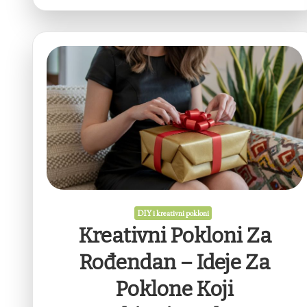
DIY i kreativni pokloni
Kreativni Pokloni Za
Rođendan – Ideje Za
Poklone Koji