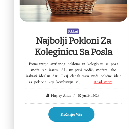
Pokloni
Najbolji Pokloni Za
Koleginicu Sa Posla
Pronalazenje savršenog poklona za koleginicu sa posla
može biti izazov. Ali, uz pravi vodič, možete lako
izabrati idealan dar. Ovaj članak vam nudi odlične ideje
za poklone koji kombinuju stil, …
Read more
Hayley Arias
jun 24, 2025
Pročitajte Više