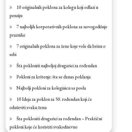
10 originalnih poklona za kolegu koji odlazi u
penziju
7 najboljih korporativnih poklona za novogodišnje
praznike
7 originalnih poklona za žene koje vole da brinu o
sebi
Šta pokloniti najboljoj drugarici za rođendan
Pokloni za krštenje: šta se danas poklanja
Najbolji pokloni za koleginicu sa posla
10 Ideja za poklon za 50. rođendan koji će
oduševiti svaku ženu
Šta pokloniti drugarici za rođendan – Praktični
pokloni koje će koristiti svakodnevno