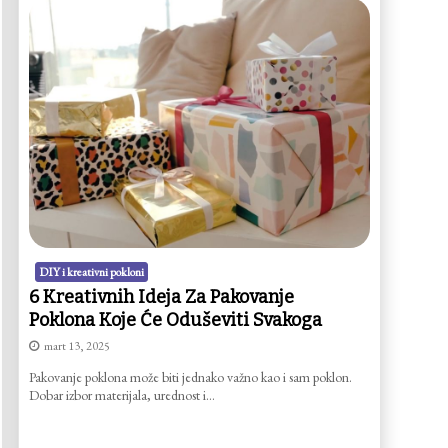
DIY i kreativni pokloni
6 Kreativnih Ideja Za Pakovanje
Poklona Koje Će Oduševiti Svakoga
mart 13, 2025
Pakovanje poklona može biti jednako važno kao i sam poklon.
Dobar izbor materijala, urednost i…