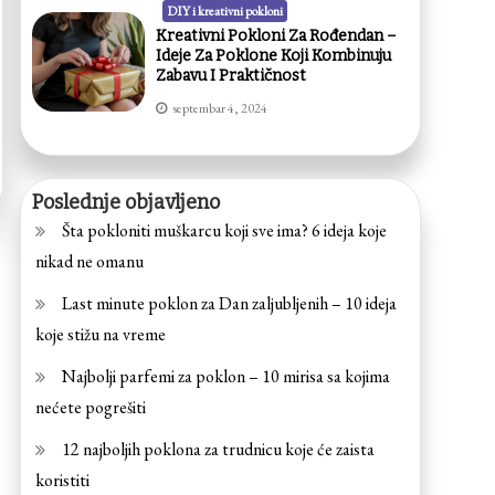
DIY i kreativni pokloni
Kreativni Pokloni Za Rođendan –
Ideje Za Poklone Koji Kombinuju
Zabavu I Praktičnost
septembar 4, 2024
Poslednje objavljeno
Šta pokloniti muškarcu koji sve ima? 6 ideja koje
nikad ne omanu
Last minute poklon za Dan zaljubljenih – 10 ideja
koje stižu na vreme
Najbolji parfemi za poklon – 10 mirisa sa kojima
nećete pogrešiti
12 najboljih poklona za trudnicu koje će zaista
koristiti