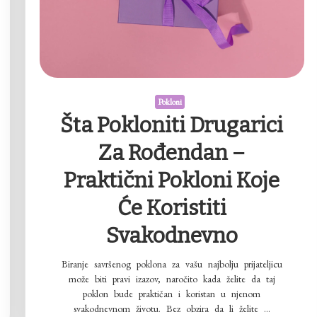
Pokloni
Šta Pokloniti Drugarici
Za Rođendan –
Praktični Pokloni Koje
Će Koristiti
Svakodnevno
Biranje savršenog poklona za vašu najbolju prijateljicu
može biti pravi izazov, naročito kada želite da taj
poklon bude praktičan i koristan u njenom
svakodnevnom životu. Bez obzira da li želite …