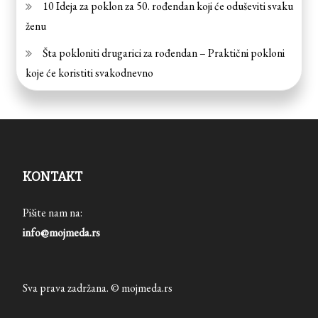
10 Ideja za poklon za 50. rođendan koji će oduševiti svaku
ženu
Šta pokloniti drugarici za rođendan – Praktični pokloni
koje će koristiti svakodnevno
KONTAKT
Pišite nam na:
info@mojmeda.rs
Sva prava zadržana. © mojmeda.rs