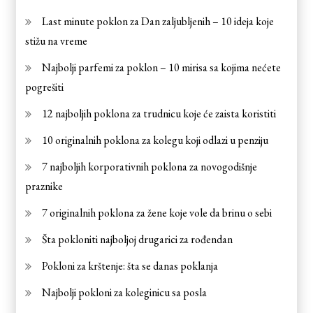
Last minute poklon za Dan zaljubljenih – 10 ideja koje
stižu na vreme
Najbolji parfemi za poklon – 10 mirisa sa kojima nećete
pogrešiti
12 najboljih poklona za trudnicu koje će zaista koristiti
10 originalnih poklona za kolegu koji odlazi u penziju
7 najboljih korporativnih poklona za novogodišnje
praznike
7 originalnih poklona za žene koje vole da brinu o sebi
Šta pokloniti najboljoj drugarici za rođendan
Pokloni za krštenje: šta se danas poklanja
Najbolji pokloni za koleginicu sa posla