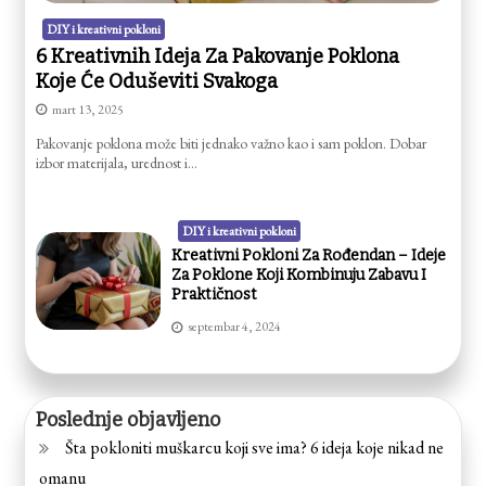
DIY i kreativni pokloni
6 Kreativnih Ideja Za Pakovanje Poklona
Koje Će Oduševiti Svakoga
mart 13, 2025
Pakovanje poklona može biti jednako važno kao i sam poklon. Dobar
izbor materijala, urednost i…
DIY i kreativni pokloni
Kreativni Pokloni Za Rođendan – Ideje
Za Poklone Koji Kombinuju Zabavu I
Praktičnost
septembar 4, 2024
Poslednje objavljeno
Šta pokloniti muškarcu koji sve ima? 6 ideja koje nikad ne
omanu