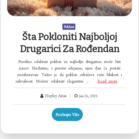
Pokloni
Šta Pokloniti Najboljoj
Drugarici Za Rođendan
Pravilno odabrati poklon za najbolju drugaricu može biti
izazov. Međutim, s pravim idejama, njen dan će postati
nezaboravan. Važno je da poklon odražava vašu bliskost i
zahvalnost. Možete odabrati elegantnu …
Read more
Hayley Arias
jun 26, 2025
Pročitajte Više