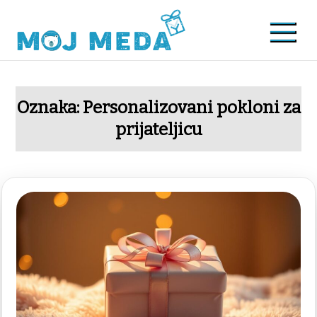
Skip
to
content
Moj meda
Saveti za unikatne i kreativne poklone
Oznaka:
Personalizovani pokloni za
prijateljicu