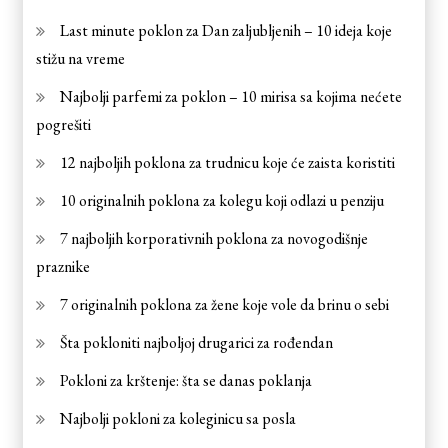
Last minute poklon za Dan zaljubljenih – 10 ideja koje
stižu na vreme
Najbolji parfemi za poklon – 10 mirisa sa kojima nećete
pogrešiti
12 najboljih poklona za trudnicu koje će zaista koristiti
10 originalnih poklona za kolegu koji odlazi u penziju
7 najboljih korporativnih poklona za novogodišnje
praznike
7 originalnih poklona za žene koje vole da brinu o sebi
Šta pokloniti najboljoj drugarici za rođendan
Pokloni za krštenje: šta se danas poklanja
Najbolji pokloni za koleginicu sa posla