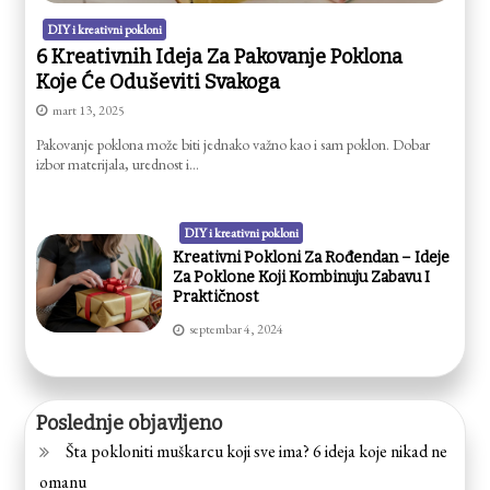
DIY i kreativni pokloni
6 Kreativnih Ideja Za Pakovanje Poklona
Koje Će Oduševiti Svakoga
mart 13, 2025
Pakovanje poklona može biti jednako važno kao i sam poklon. Dobar
izbor materijala, urednost i…
DIY i kreativni pokloni
Kreativni Pokloni Za Rođendan – Ideje
Za Poklone Koji Kombinuju Zabavu I
Praktičnost
septembar 4, 2024
Poslednje objavljeno
Šta pokloniti muškarcu koji sve ima? 6 ideja koje nikad ne
omanu