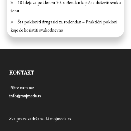
10 Ideja za poklon za 50. rođendan koji će oduševiti svaku
ženu
Šta pokloniti drugarici za rođendan – Praktični pokloni
koje će koristiti svakodnevno
KONTAKT
Pišite nam na:
info@mojmeda.rs
Sva prava zadržana. © mojmeda.rs