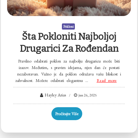
Pokloni
Šta Pokloniti Najboljoj
Drugarici Za Rođendan
Pravilno odabrati poklon za najbolju drugaricu može biti
izazov. Međutim, s pravim idejama, njen dan će postati
nezaboravan. Važno je da poklon odražava vašu bliskost i
zahvalnost. Možete odabrati elegantnu …
Read more
Hayley Arias
jun 26, 2025
Pročitajte Više